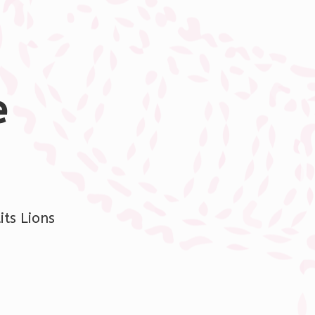
e
ts Lions