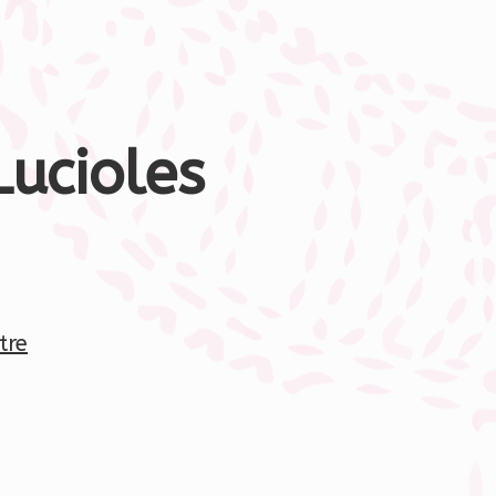
Lucioles
tre